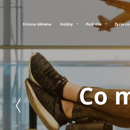
Strona Główna
Hobby
Podróże
Życie c
Co 