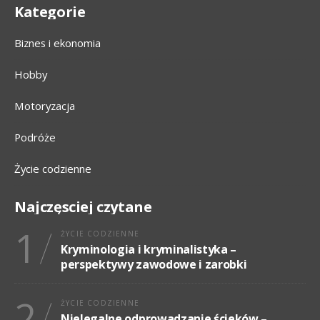
Kategorie
Biznes i ekonomia
Hobby
Motoryzacja
Podróże
Życie codzienne
Najczęsciej czytane
1
ŻYCIE CODZIENNE
Kryminologia i kryminalistyka –
perspektywy zawodowe i zarobki
2
ŻYCIE CODZIENNE
Nielegalne odprowadzanie ścieków –