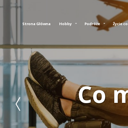
Strona Główna
Hobby
Podróże
Życie c
Co 