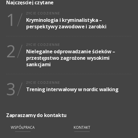
Najczęsciej czytane
1
ŻYCIE CODZIENNE
Kryminologia i kryminalistyka –
perspektywy zawodowe i zarobki
2
ŻYCIE CODZIENNE
Nielegalne odprowadzanie ścieków –
przestępstwo zagrożone wysokimi
sankcjami
3
ŻYCIE CODZIENNE
Trening interwałowy w nordic walking
Zapraszamy do kontaktu
WSPÓŁPRACA
KONTAKT