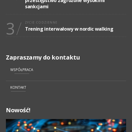
przestępstwo zagrożone wysokimi
sankcjami
3
ŻYCIE CODZIENNE
Trening interwałowy w nordic walking
Zapraszamy do kontaktu
WSPÓŁPRACA
KONTAKT
Nowość!