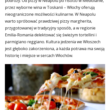
podróży. Od pizzy w Neapolu po risotto w Mediolanie,
przez wyborne wina w Toskanii – Włochy oferują
nieograniczone możliwości kulinarne. W Neapolu
warto spróbować prawdziwej pizzy margherita,
przygotowanej w tradycyjny sposób, a w regionie
Emilia-Romania delektować się świeżym tortellini i
parmigiano reggiano. Kultura jedzenia we Włoszech
jest głęboko zakorzeniona, a każda potrawa ma swoją
historię i miejsce w sercach Włochów.