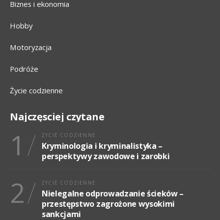
Biznes i ekonomia
Hobby
Motoryzacja
Podróże
Życie codzienne
Najczęsciej czytane
1
ŻYCIE CODZIENNE
Kryminologia i kryminalistyka –
perspektywy zawodowe i zarobki
2
ŻYCIE CODZIENNE
Nielegalne odprowadzanie ścieków –
przestępstwo zagrożone wysokimi
sankcjami