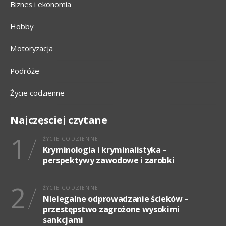
Biznes i ekonomia
Hobby
Motoryzacja
Podróże
Życie codzienne
Najczęsciej czytane
1
ŻYCIE CODZIENNE
Kryminologia i kryminalistyka –
perspektywy zawodowe i zarobki
2
ŻYCIE CODZIENNE
Nielegalne odprowadzanie ścieków –
przestępstwo zagrożone wysokimi
sankcjami