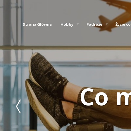
Strona Główna
Hobby
Podróże
Życie c
Co 