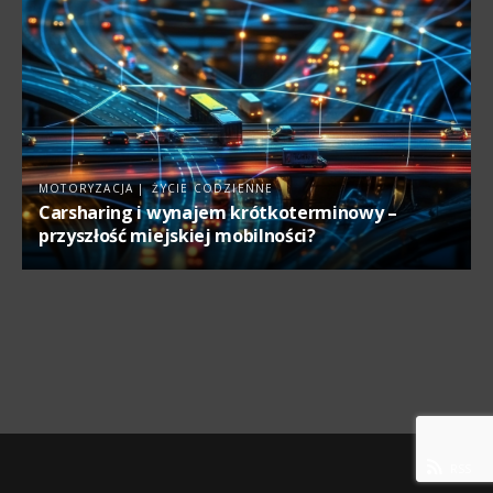
MOTORYZACJA
ŻYCIE CODZIENNE
Carsharing i wynajem krótkoterminowy –
przyszłość miejskiej mobilności?
RSS