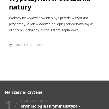
natury
Wakacyjny wyjazd powinien być przede wszystkim
przyjemny, a jak wiadomo najlepiej odpoczywa się w
otoczeniu przyrody. Gdzie zatem zaplanowa...
3 MARCA 2018
0
Najczęsciej czytane
1
ŻYCIE CODZIENNE
Kryminologia i kryminalistyka –