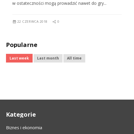
w ostateczności mogą prowadzić nawet do gry...
22 CZERWCA 2018
0
Popularne
Last week
Last month
All time
Kategorie
Biznes i ekonomia