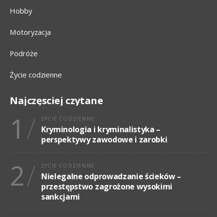
Hobby
Motoryzacja
Podróże
Życie codzienne
Najczęsciej czytane
1
ŻYCIE CODZIENNE
Kryminologia i kryminalistyka –
perspektywy zawodowe i zarobki
2
ŻYCIE CODZIENNE
Nielegalne odprowadzanie ścieków –
przestępstwo zagrożone wysokimi
sankcjami