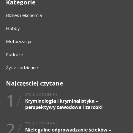
Kategorie
Biznes i ekonomia
Hobby
Motoryzacja
Podróże
Życie codzienne
Najczęsciej czytane
1
ŻYCIE CODZIENNE
Kryminologia i kryminalistyka –
perspektywy zawodowe i zarobki
2
ŻYCIE CODZIENNE
Nielegalne odprowadzanie ścieków –