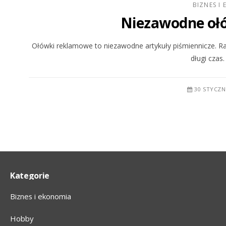
BIZNES I
Niezawodne oł
Ołówki reklamowe to niezawodne artykuły piśmiennicze. Racze
długi czas.
30 STYCZN
Kategorie
Biznes i ekonomia
Hobby