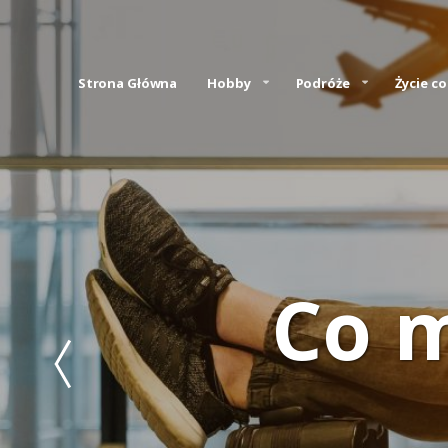
Strona Główna
Hobby
Podróże
Życie c
Co 