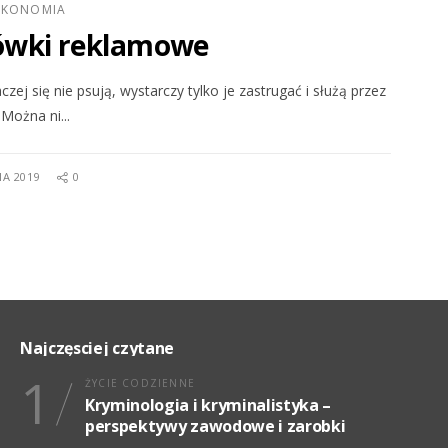
 EKONOMIA
ówki reklamowe
j się nie psują, wystarczy tylko je zastrugać i służą przez
 Można ni...
IA 2019
0
Najczęsciej czytane
1
ŻYCIE CODZIENNE
Kryminologia i kryminalistyka –
perspektywy zawodowe i zarobki